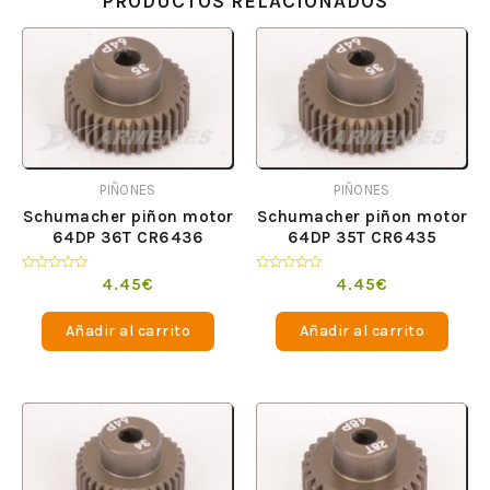
PRODUCTOS RELACIONADOS
PIÑONES
PIÑONES
Schumacher piñon motor
Schumacher piñon motor
64DP 36T CR6436
64DP 35T CR6435
Valorado
Valorado
4.45
€
4.45
€
en
en
0
0
de
de
Añadir al carrito
Añadir al carrito
5
5