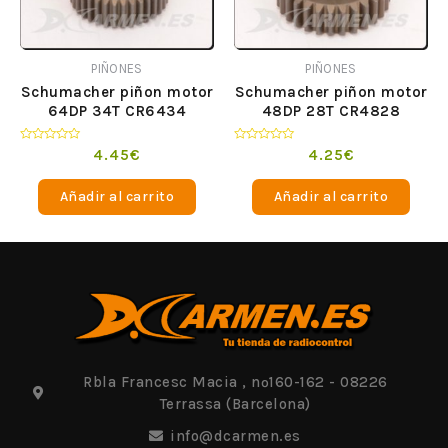
PIÑONES
PIÑONES
Schumacher piñon motor
Schumacher piñon motor
64DP 34T CR6434
48DP 28T CR4828
Valorado
Valorado
4.45
€
4.25
€
en
en
0
0
de
de
Añadir al carrito
Añadir al carrito
5
5
Rbla Francesc Macia , nº160-162 - 08226
Terrassa (Barcelona)
info@dcarmen.es