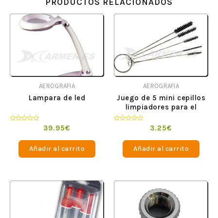
PRODUCTOS RELACIONADOS
AEROGRAFIA
AEROGRAFIA
Lampara de led
Juego de 5 mini cepillos
limpiadores para el
aerógrafo Chaves 17106
Valorado
Valorado
39.95
€
3.25
€
en
en
0
0
de
de
Añadir al carrito
Añadir al carrito
5
5