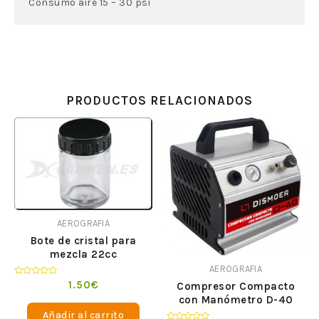
Consumo aire 15 – 30 psi
PRODUCTOS RELACIONADOS
AEROGRAFIA
Bote de cristal para
mezcla 22cc
AEROGRAFIA
Valorado
1.50
€
Compresor Compacto
en
con Manómetro D-40
0
de
Añadir al carrito
5