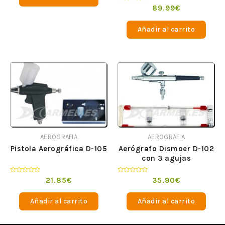
Valorado
89.99
€
en
0
de
Añadir al carrito
5
AEROGRAFIA
AEROGRAFIA
Pistola Aerográfica D-105
Aerógrafo Dismoer D-102
con 3 agujas
Valorado
Valorado
21.85
€
35.90
€
en
en
0
0
de
de
Añadir al carrito
Añadir al carrito
5
5