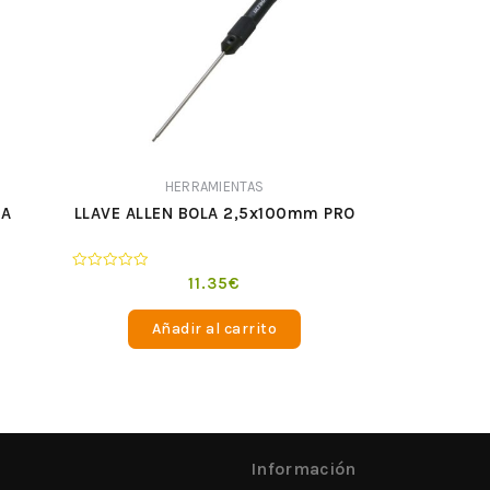
HERRAMIENTAS
IA
LLAVE ALLEN BOLA 2,5x100mm PRO
Valorado
11.35
€
en
0
de
Añadir al carrito
5
Información