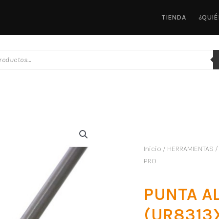
TIENDA
¿QUI
Inicio
/
HERRAMIENTAS
/
PRO
PUNTA A
(UR8313