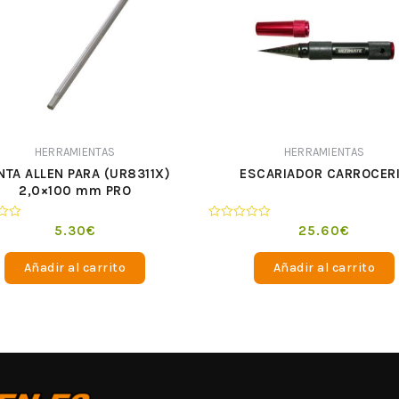
HERRAMIENTAS
HERRAMIENTAS
NTA ALLEN PARA (UR8311X)
ESCARIADOR CARROCER
2,0×100 mm PRO
o
Valorado
5.30
€
25.60
€
en
0
de
Añadir al carrito
Añadir al carrito
5