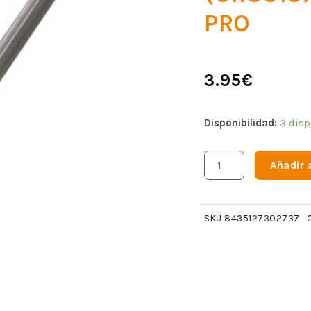
PRO
3.95
€
Disponibilidad:
3 disp
Añadir a
SKU
8435127302737