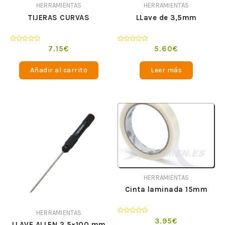
HERRAMIENTAS
HERRAMIENTAS
TIJERAS CURVAS
LLave de 3,5mm
Valorado
Valorado
7.15
€
5.60
€
en
en
0
0
de
de
Añadir al carrito
Leer más
5
5
HERRAMIENTAS
Cinta laminada 15mm
HERRAMIENTAS
Valorado
3.95
€
LLAVE ALLEN 2,5×100 mm
en