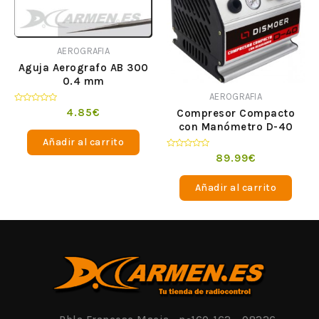
AEROGRAFIA
Aguja Aerografo AB 300
0.4 mm
AEROGRAFIA
Valorado
4.85
€
Compresor Compacto
en
con Manómetro D-40
0
de
Añadir al carrito
5
Valorado
89.99
€
en
0
de
Añadir al carrito
5