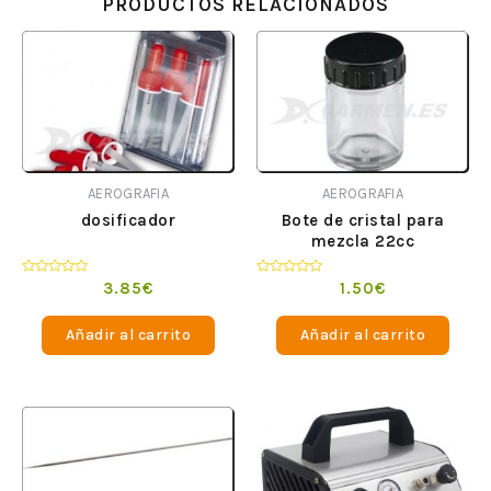
PRODUCTOS RELACIONADOS
AEROGRAFIA
AEROGRAFIA
dosificador
Bote de cristal para
mezcla 22cc
Valorado
Valorado
3.85
€
1.50
€
en
en
0
0
de
de
Añadir al carrito
Añadir al carrito
5
5