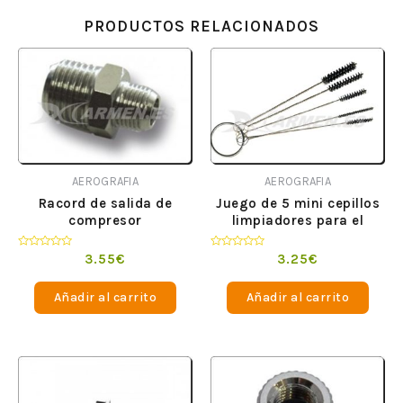
PRODUCTOS RELACIONADOS
AEROGRAFIA
AEROGRAFIA
Racord de salida de
Juego de 5 mini cepillos
compresor
limpiadores para el
aerógrafo Chaves 17106
Valorado
Valorado
3.55
€
3.25
€
en
en
0
0
de
de
Añadir al carrito
Añadir al carrito
5
5