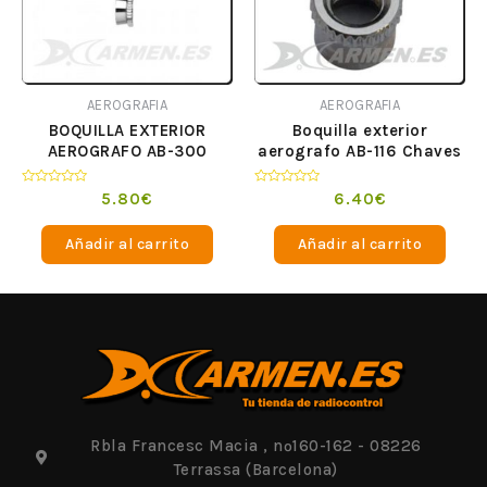
AEROGRAFIA
AEROGRAFIA
BOQUILLA EXTERIOR
Boquilla exterior
AEROGRAFO AB-300
aerografo AB-116 Chaves
Valorado
Valorado
5.80
€
6.40
€
en
en
0
0
de
de
Añadir al carrito
Añadir al carrito
5
5
Rbla Francesc Macia , nº160-162 - 08226
Terrassa (Barcelona)