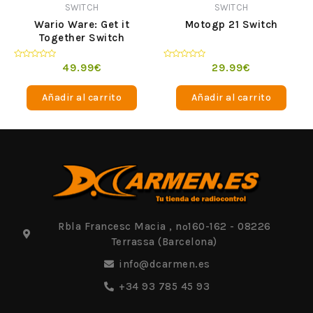
SWITCH
SWITCH
Wario Ware: Get it
Motogp 21 Switch
Together Switch
Valorado
Valorado
49.99
€
29.99
€
en
en
0
0
de
de
Añadir al carrito
Añadir al carrito
5
5
Rbla Francesc Macia , nº160-162 - 08226
Terrassa (Barcelona)
info@dcarmen.es
+34 93 785 45 93