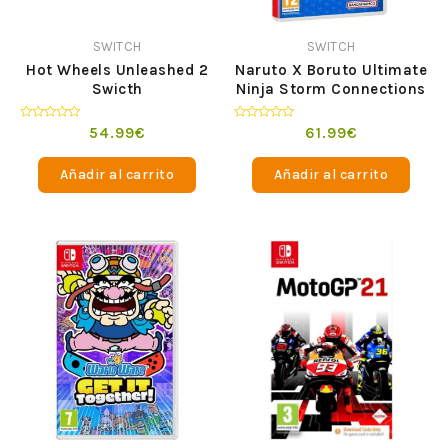
SWITCH
SWITCH
Hot Wheels Unleashed 2
Naruto X Boruto Ultimate
Swicth
Ninja Storm Connections
Swicth
Valorado
Valorado
54.99
€
61.99
€
en
en
0
0
de
de
Añadir al carrito
Añadir al carrito
5
5