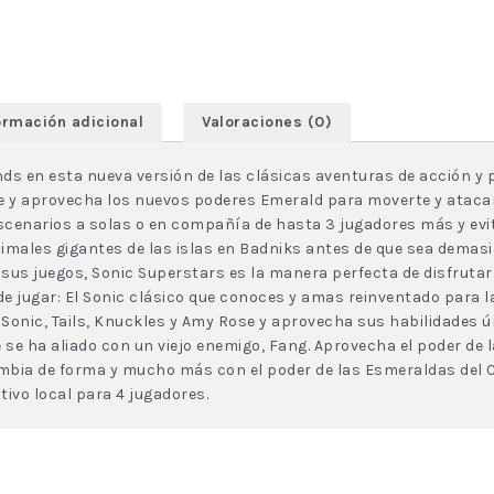
ormación adicional
Valoraciones (0)
ds en esta nueva versión de las clásicas aventuras de acción y 
e y aprovecha los nuevos poderes Emerald para moverte y atacar 
scenarios a solas o en compañía de hasta 3 jugadores más y evit
imales gigantes de las islas en Badniks antes de que sea demasia
r sus juegos, Sonic Superstars es la manera perfecta de disfrutar
e jugar: El Sonic clásico que conoces y amas reinventado para 
e Sonic, Tails, Knuckles y Amy Rose y aprovecha sus habilidades 
e se ha aliado con un viejo enemigo, Fang. Aprovecha el poder de
mbia de forma y mucho más con el poder de las Esmeraldas del 
ivo local para 4 jugadores.