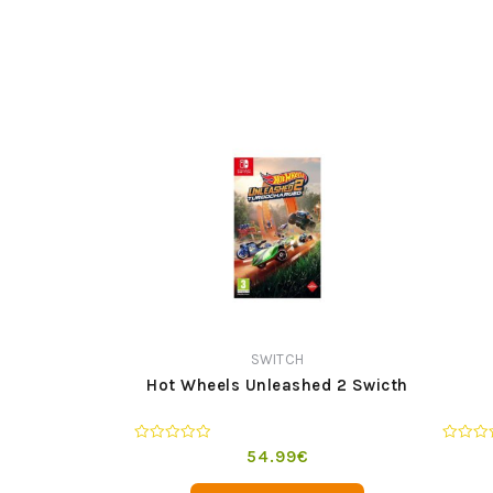
SWITCH
Hot Wheels Unleashed 2 Swicth
Valorado
Valorad
54.99
€
en
en
0
0
de
de