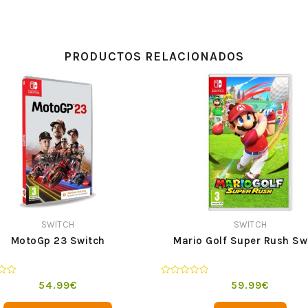
PRODUCTOS RELACIONADOS
SWITCH
SWITCH
MotoGp 23 Switch
Mario Golf Super Rush Sw
o
Valorado
54.99
€
59.99
€
en
0
de