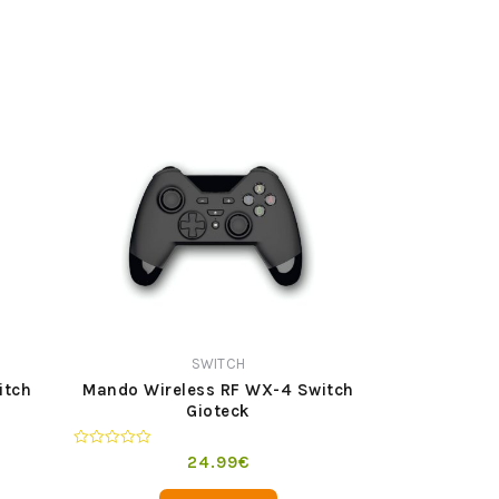
SWITCH
itch
Mando Wireless RF WX-4 Switch
Gioteck
Valorado
24.99
€
en
0
de