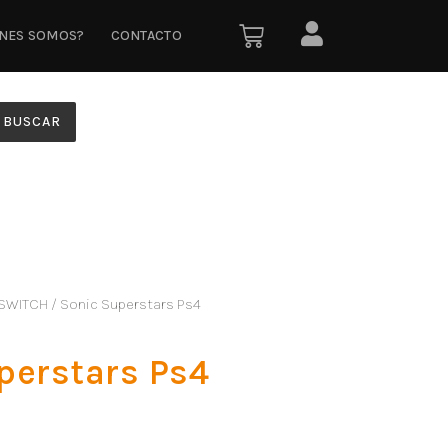
ÉNES SOMOS?
CONTACTO
BUSCAR
SWITCH
/ Sonic Superstars Ps4
perstars Ps4