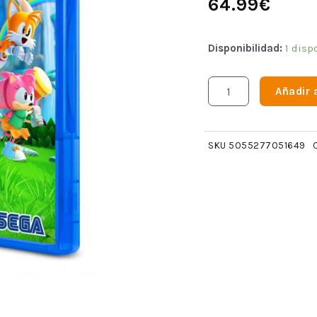
64.99
€
Disponibilidad:
1 disp
Añadir a
SKU
5055277051649