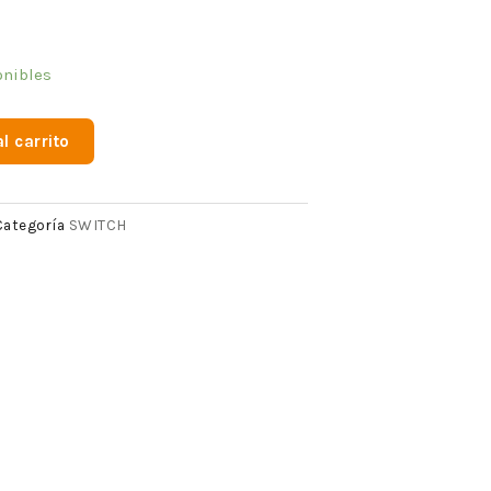
onibles
l carrito
SWITCH
Categoría