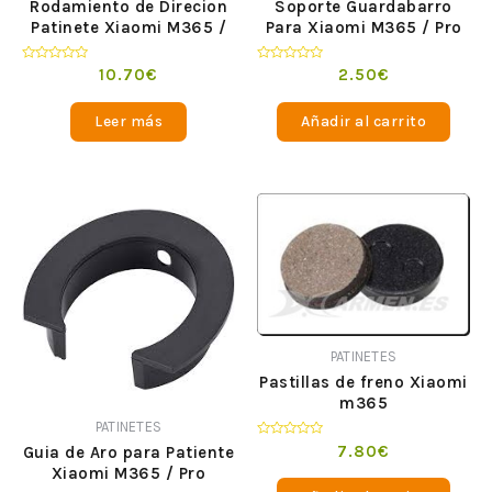
Rodamiento de Direcion
Soporte Guardabarro
Patinete Xiaomi M365 /
Para Xiaomi M365 / Pro
Pro
Valorado
Valorado
10.70
€
2.50
€
en
en
0
0
de
de
Leer más
Añadir al carrito
5
5
PATINETES
Pastillas de freno Xiaomi
m365
PATINETES
Valorado
7.80
€
Guia de Aro para Patiente
en
Xiaomi M365 / Pro
0
de