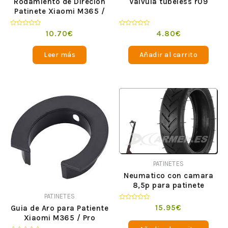
Rodamiento de Direcion
Válvula tubeless r09
Patinete Xiaomi M365 /
Pro
Valorado
Valorado
10.70
€
4.80
€
en
en
0
0
de
de
Leer más
Añadir al carrito
5
5
PATINETES
Neumatico con camara
8,5p para patinete
electrico
PATINETES
Valorado
15.95
€
Guia de Aro para Patiente
en
Xiaomi M365 / Pro
0
de