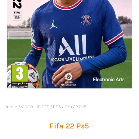
Inicio
/
VIDEO JUEGOS
/
PS5
/ Fifa 22 Ps5
Fifa 22 Ps5