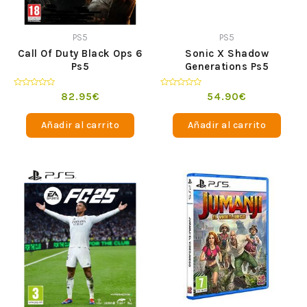
PS5
PS5
Call Of Duty Black Ops 6
Sonic X Shadow
Ps5
Generations Ps5
Valorado
Valorado
82.95
€
54.90
€
en
en
0
0
de
de
Añadir al carrito
Añadir al carrito
5
5