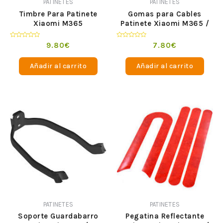
PATINETES
PATINETES
Timbre Para Patinete
Gomas para Cables
Xiaomi M365
Patinete Xiaomi M365 /
Pro
Valorado
Valorado
9.80
€
7.80
€
en
en
0
0
de
de
Añadir al carrito
Añadir al carrito
5
5
PATINETES
PATINETES
Soporte Guardabarro
Pegatina Reflectante