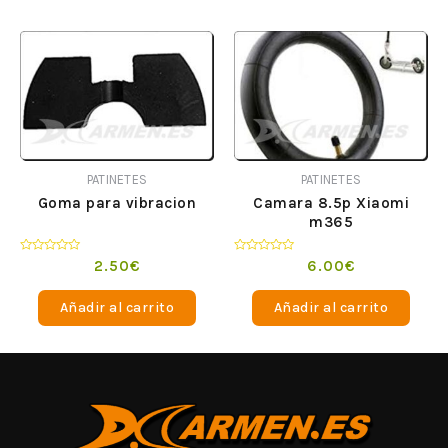
PATINETES
PATINETES
Goma para vibracion
Camara 8.5p Xiaomi
m365
Valorado
Valorado
2.50
€
6.00
€
en
en
0
0
de
de
Añadir al carrito
Añadir al carrito
5
5