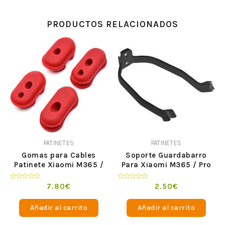
PRODUCTOS RELACIONADOS
PATINETES
PATINETES
Gomas para Cables
Soporte Guardabarro
Patinete Xiaomi M365 /
Para Xiaomi M365 / Pro
Pro
Valorado
Valorado
7.80
€
2.50
€
en
en
0
0
de
de
Añadir al carrito
Añadir al carrito
5
5