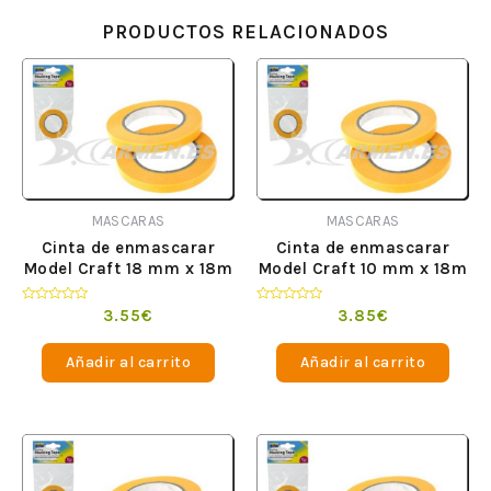
PRODUCTOS RELACIONADOS
MASCARAS
MASCARAS
Cinta de enmascarar
Cinta de enmascarar
Model Craft 18 mm x 18m
Model Craft 10 mm x 18m
Valorado
Valorado
3.55
€
3.85
€
en
en
0
0
de
de
Añadir al carrito
Añadir al carrito
5
5