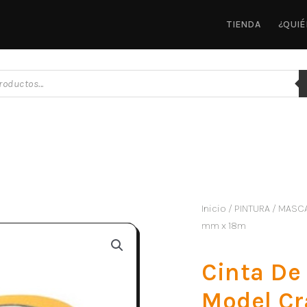
TIENDA
¿QUI
Inicio
/
PINTURA
/
MASC
mm x 18m
Cinta De
Model Cr