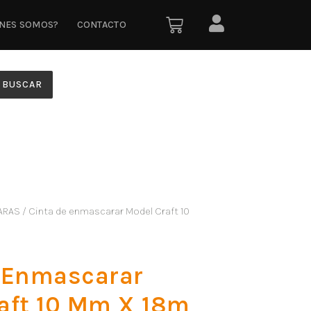
ÉNES SOMOS?
CONTACTO
BUSCAR
ARAS
/ Cinta de enmascarar Model Craft 10
 Enmascarar
aft 10 Mm X 18m