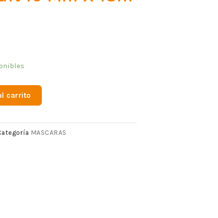
onibles
l carrito
MASCARAS
Categoría