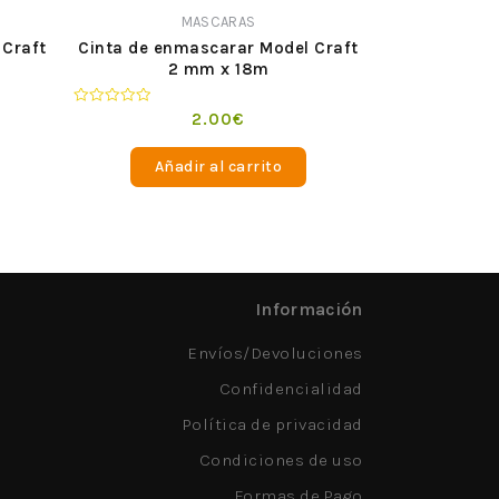
MASCARAS
 Craft
Cinta de enmascarar Model Craft
2 mm x 18m
Valorado
2.00
€
en
0
de
Añadir al carrito
5
Información
Envíos/Devoluciones
Confidencialidad
Política de privacidad
Condiciones de uso
Formas de Pago