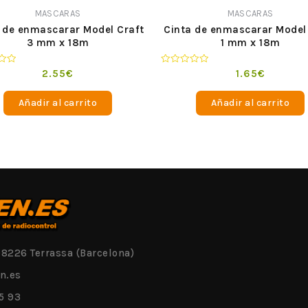
MASCARAS
MASCARAS
 de enmascarar Model Craft
Cinta de enmascarar Model
3 mm x 18m
1 mm x 18m
o
Valorado
2.55
€
1.65
€
en
0
de
Añadir al carrito
Añadir al carrito
5
08226 Terrassa (Barcelona)
n.es
5 93