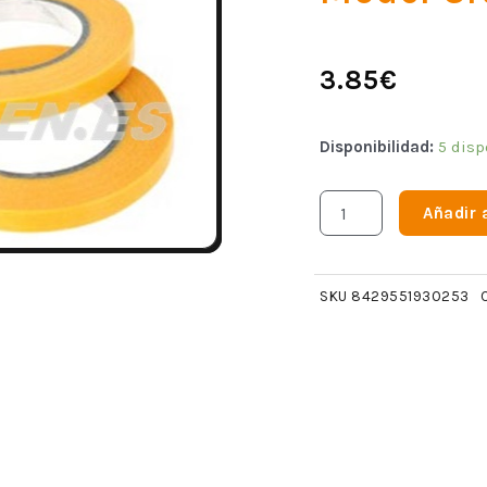
3.85
€
Disponibilidad:
5 disp
Añadir a
SKU
8429551930253