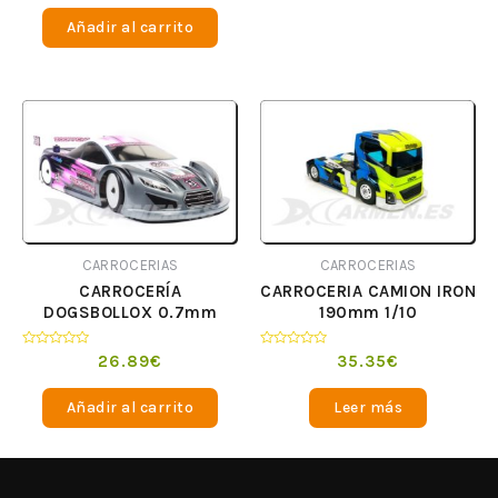
0
de
Añadir al carrito
5
CARROCERIAS
CARROCERIAS
CARROCERÍA
CARROCERIA CAMION IRON
DOGSBOLLOX 0.7mm
190mm 1/10
Valorado
Valorado
26.89
€
35.35
€
en
en
0
0
de
de
Añadir al carrito
Leer más
5
5