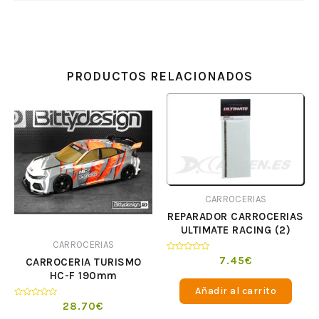
PRODUCTOS RELACIONADOS
CARROCERIAS
REPARADOR CARROCERIAS
ULTIMATE RACING (2)
CARROCERIAS
Valorado
7.45
€
CARROCERIA TURISMO
en
HC-F 190mm
0
de
Añadir al carrito
5
Valorado
28.70
€
en