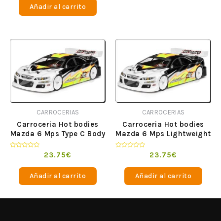
de
Añadir al carrito
5
CARROCERIAS
CARROCERIAS
Carroceria Hot bodies
Carroceria Hot bodies
Mazda 6 Mps Type C Body
Mazda 6 Mps Lightweight
Compre Ahora
Type C Body Compre
Ahora
Valorado
Valorado
23.75
€
23.75
€
en
en
0
0
de
de
Añadir al carrito
Añadir al carrito
5
5