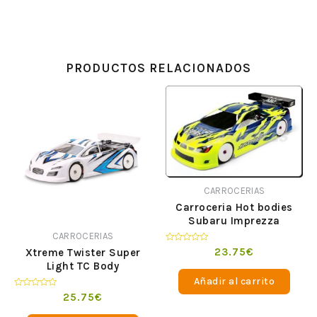
PRODUCTOS RELACIONADOS
CARROCERIAS
Carroceria Hot bodies
Subaru Imprezza
Lightweight Type B Body
CARROCERIAS
Valorado
23.75
€
Xtreme Twister Super
en
Light TC Body
0
de
Añadir al carrito
5
Valorado
25.75
€
en
0