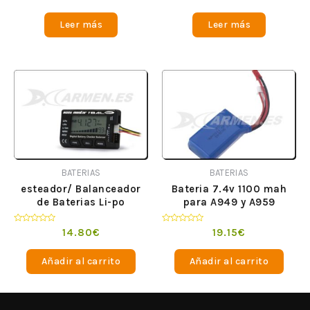
en
en
0
0
de
de
Leer más
Leer más
5
5
BATERIAS
BATERIAS
esteador/ Balanceador
Bateria 7.4v 1100 mah
de Baterias Li-po
para A949 y A959
Valorado
Valorado
14.80
€
19.15
€
en
en
0
0
de
de
Añadir al carrito
Añadir al carrito
5
5