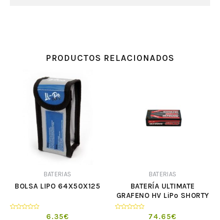
PRODUCTOS RELACIONADOS
BATERIAS
BATERIAS
BOLSA LIPO 64X50X125
BATERÍA ULTIMATE
GRAFENO HV LiPo SHORTY
7.6v. 5800mAh 120C
CONEXION 5mm
Valorado
Valorado
6.35
€
74.65
€