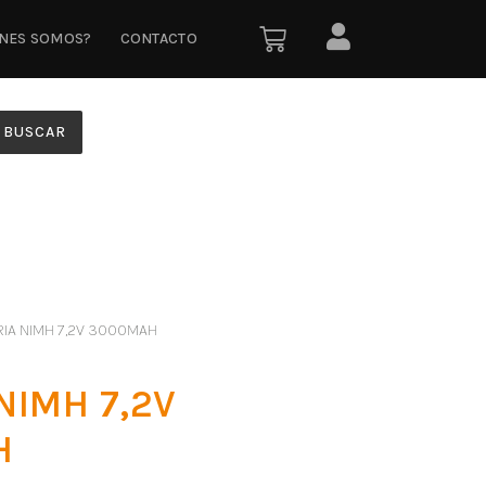
ÉNES SOMOS?
CONTACTO
BUSCAR
RIA NIMH 7,2V 3000MAH
NIMH 7,2V
H