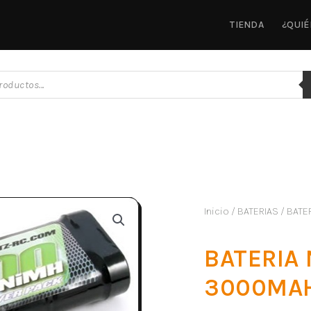
TIENDA
¿QUI
Inicio
/
BATERIAS
/ BATE
BATERIA 
3000MA