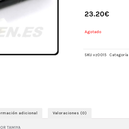
23.20
€
Agotado
SKU
vz0015
Categoría
ormación adicional
Valoraciones (0)
OR TAMIYA