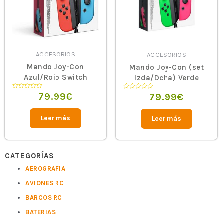
ACCESORIOS
ACCESORIOS
Mando Joy-Con
Mando Joy-Con (set
Azul/Rojo Switch
Izda/Dcha) Verde
Neón/Rosa Neón
79.99
€
79.99
€
Valorado
Valorado
en
en
0
0
de
de
5
5
Leer más
Leer más
CATEGORÍAS
AEROGRAFIA
AVIONES RC
BARCOS RC
BATERIAS