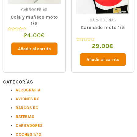
CARROCERIAS
Cola y muñeco moto
CARROCERIAS
1/5
Carenado moto 1/5
24.00
€
Valorado
en
0
de
29.00
€
Valorado
5
en
Añadir al carrito
0
de
5
Añadir al carrito
CATEGORÍAS
AEROGRAFIA
AVIONES RC
BARCOS RC
BATERIAS
CARGADORES
COCHES 1/10