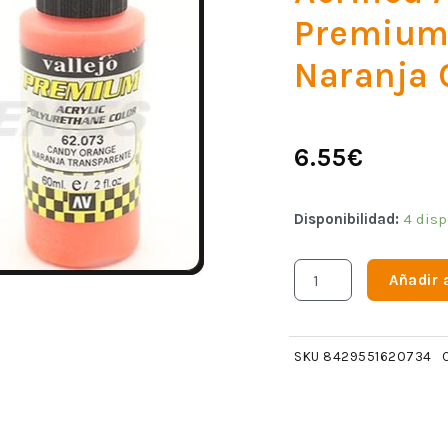
Premium
Naranja 
6.55
€
Disponibilidad:
4 disp
Añadir a
SKU
8429551620734