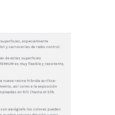
 superficies, especialmente
ot y carrocerías de radio control.
as de estas superficies
EMIUM es muy flexible y resistente,
nueva resina híbrida acrílica-
miento, así como a la exposición
mpleadas en R/C (hasta el 35%
eo con aerógrafo los colores pueden
s pueden requerir dilución y para