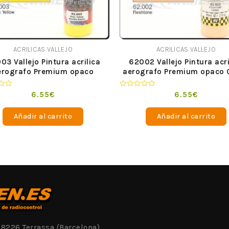
ACRILICAS VALLEJO
ACRILICAS VALLEJO
03 Vallejo Pintura acrilica
62002 Vallejo Pintura acri
erografo Premium opaco
aerografo Premium opaco 
Amarillo Basico 60 ml
60 ml
o
Valorado
6.55
€
6.55
€
en
0
de
Añadir al carrito
Añadir al carrito
5
08226 Terrassa (Barcelona)