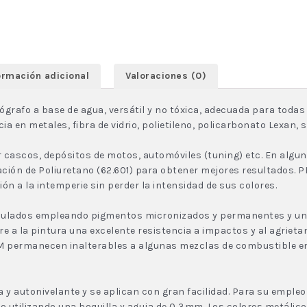
ormación adicional
Valoraciones (0)
grafo a base de agua, versátil y no tóxica, adecuada para todas
en metales, fibra de vidrio, polietileno, policarbonato Lexan, sl
 cascos, depósitos de motos, automóviles (tuning) etc. En algun
n de Poliuretano (62.601) para obtener mejores resultados. PR
n a la intemperie sin perder la intensidad de sus colores.
ulados empleando pigmentos micronizados y permanentes y una 
re a la pintura una excelente resistencia a impactos y al agrieta
IUM permanecen inalterables a algunas mezclas de combustible e
da y autonivelante y se aplican con gran facilidad. Para su empl
co utilizando una boquilla y aguja de 0,3mm. Los colores metálico