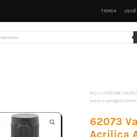
TIENDA
¿QUI
Inicio
/
PINTURA
/
ACRILI
acrilica aerografo Pre
62073 Va
Acrilica 