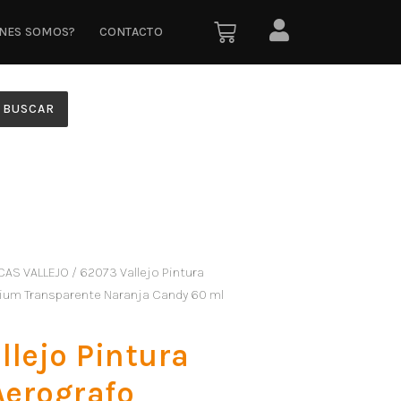
ÉNES SOMOS?
CONTACTO
BUSCAR
CAS VALLEJO
/ 62073 Vallejo Pintura
mium Transparente Naranja Candy 60 ml
llejo Pintura
Aerografo