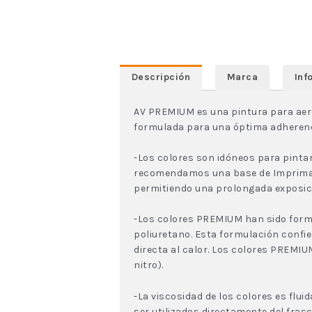
Descripción
Marca
Inf
AV PREMIUM es una pintura para aeró
formulada para una óptima adherencia 
-Los colores son idóneos para pintar
recomendamos una base de Imprimació
permitiendo una prolongada exposició
-Los colores PREMIUM han sido form
poliuretano. Esta formulación confie
directa al calor. Los colores PREM
nitro).
-La viscosidad de los colores es flui
ser utilizados directamente del fras