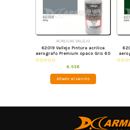
ACRILICAS VALLEJO
62019 Vallejo Pintura acrilica
620
aerografo Premium opaco Gris 60
aero
ml
Valorado
Valorad
6.55
€
en
en
0
0
de
de
Añadir al carrito
5
5