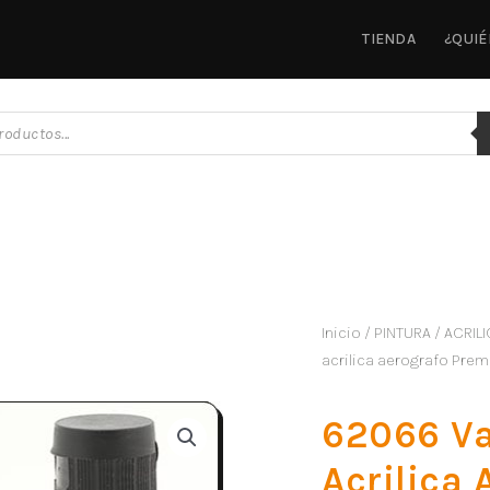
TIENDA
¿QUI
Inicio
/
PINTURA
/
ACRILI
acrilica aerografo Prem
62066 Va
Acrilica 