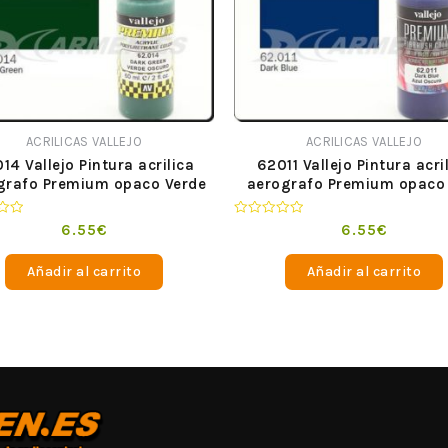
ACRILICAS VALLEJO
ACRILICAS VALLEJO
14 Vallejo Pintura acrilica
62011 Vallejo Pintura acri
grafo Premium opaco Verde
aerografo Premium opaco 
Oscuro 60 ml
Oscuro 60 ml
o
Valorado
6.55
€
6.55
€
en
0
de
Añadir al carrito
Añadir al carrito
5