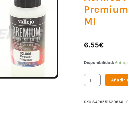
Premium 
Ml
6.55
€
Disponibilidad:
6 disp
Añadir a
SKU
8429551620666