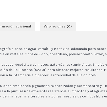
ormación adicional
Valoraciones (0)
grafo a base de agua, versátil y no tóxica, adecuada para todas
en metales, fibra de vidrio, polietileno, policarbonato Lexan, sl
 cascos, depósitos de motos, automóviles (tuning) etc. En algun
n de Poliuretano (62.601) para obtener mejores resultados. PR
n a la intemperie sin perder la intensidad de sus colores.
ulados empleando pigmentos micronizados y permanentes y una 
re a la pintura una excelente resistencia a impactos y al agrieta
IUM permanecen inalterables a algunas mezclas de combustible e