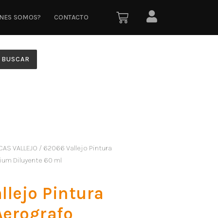
ÉNES SOMOS?
CONTACTO
BUSCAR
CAS VALLEJO
/ 62066 Vallejo Pintura
ium Diluyente 60 ml
llejo Pintura
Aerografo