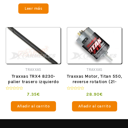
0
de
Leer más
5
TRAXXAS
TRAXXAS
Traxxas TRX4 8230-
Traxxas Motor, Titan 550,
palier trasero izquierdo
reverse rotation (21-
turns/ 14 volts)
Valorado
Valorado
7.35
€
28.90
€
en
en
0
0
de
de
Añadir al carrito
Añadir al carrito
5
5