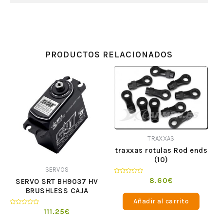
PRODUCTOS RELACIONADOS
TRAXXAS
traxxas rotulas Rod ends
(10)
SERVOS
Valorado
8.60
€
SERVO SRT BH9037 HV
en
BRUSHLESS CAJA
0
de
METALICA 37KG 0.13S.
Añadir al carrito
5
-1/5
Valorado
111.25
€
en