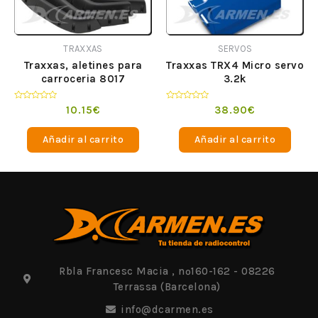
TRAXXAS
SERVOS
Traxxas, aletines para
Traxxas TRX4 Micro servo
carroceria 8017
3.2k
Valorado
Valorado
10.15
€
38.90
€
en
en
0
0
de
de
Añadir al carrito
Añadir al carrito
5
5
Rbla Francesc Macia , nº160-162 - 08226
Terrassa (Barcelona)
info@dcarmen.es