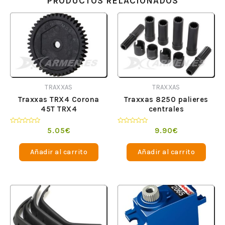
PRODUCTOS RELACIONADOS
TRAXXAS
TRAXXAS
Traxxas TRX4 Corona
Traxxas 8250 palieres
45T TRX4
centrales
Valorado
Valorado
5.05
€
9.90
€
en
en
0
0
de
de
Añadir al carrito
Añadir al carrito
5
5