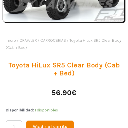
Inicio
/
CRAWLER
/
CARROCERIAS
/ Toyota HiLux SR5 Clear Body
(Cab + Bed)
Toyota HiLux SR5 Clear Body (Cab
+ Bed)
56.90
€
Disponibilidad:
1 disponibles
Añadir al carrito