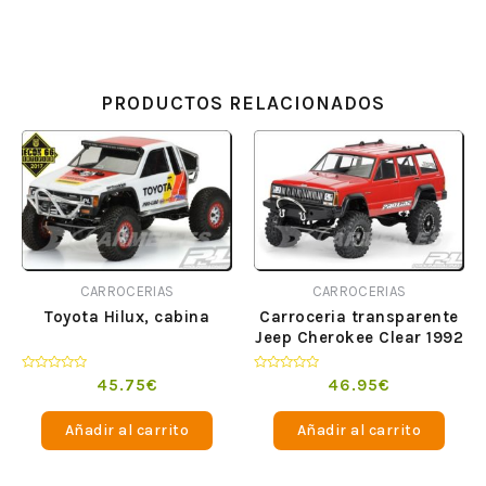
PRODUCTOS RELACIONADOS
CARROCERIAS
CARROCERIAS
Toyota Hilux, cabina
Carroceria transparente
Jeep Cherokee Clear 1992
Valorado
Valorado
45.75
€
46.95
€
en
en
0
0
de
de
Añadir al carrito
Añadir al carrito
5
5