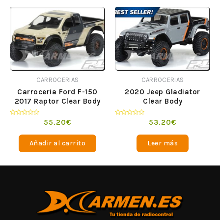
CARROCERIAS
CARROCERIAS
Carroceria Ford F-150
2020 Jeep Gladiator
2017 Raptor Clear Body
Clear Body
Valorado
Valorado
55.20
€
53.20
€
en
en
0
0
de
de
Añadir al carrito
Leer más
5
5