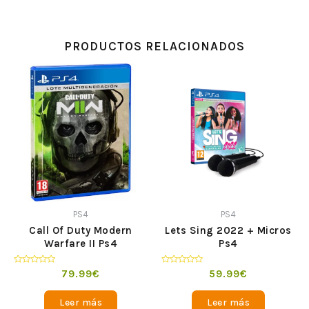
PRODUCTOS RELACIONADOS
PS4
PS4
Call Of Duty Modern
Lets Sing 2022 + Micros
Warfare II Ps4
Ps4
Valorado
Valorado
79.99
€
59.99
€
en
en
0
0
de
de
Leer más
Leer más
5
5