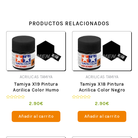
PRODUCTOS RELACIONADOS
ACRILICAS TAMIYA
ACRILICAS TAMIYA
Tamiya X19 Pintura
Tamiya X18 Pintura
Acrilica Color Humo
Acrilica Color Negro
Satinado
Valorado
Valorado
2.90
€
2.90
€
en
en
0
0
de
de
Añadir al carrito
Añadir al carrito
5
5