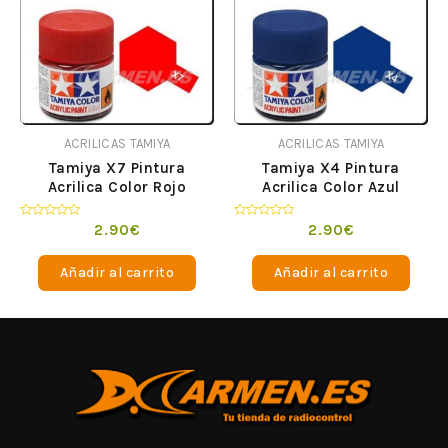
ACRILICAS TAMIYA
ACRILICAS TAMIYA
Tamiya X7 Pintura
Tamiya X4 Pintura
Acrilica Color Rojo
Acrilica Color Azul
Valorado
Valorado
2.90
€
2.90
€
en
en
0
0
de
de
Añadir al carrito
Añadir al carrito
5
5