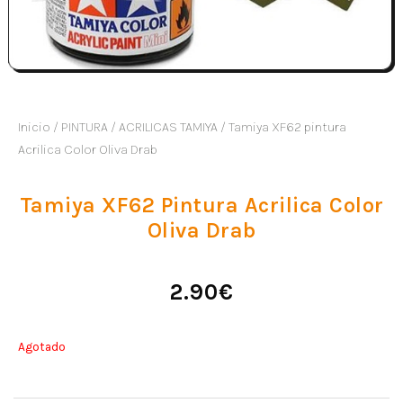
Inicio
/
PINTURA
/
ACRILICAS TAMIYA
/ Tamiya XF62 pintura
Acrilica Color Oliva Drab
Tamiya XF62 Pintura Acrilica Color
Oliva Drab
2.90
€
Agotado