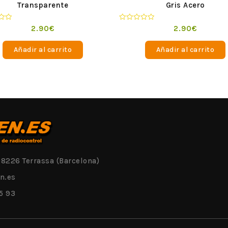
Transparente
Gris Acero
o
Valorado
2.90
€
2.90
€
en
0
de
Añadir al carrito
Añadir al carrito
5
08226 Terrassa (Barcelona)
n.es
5 93