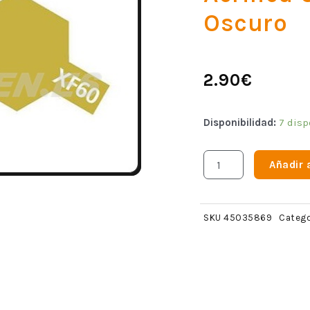
Oscuro
2.90
€
Disponibilidad:
7 disp
Añadir a
SKU
45035869
Catego