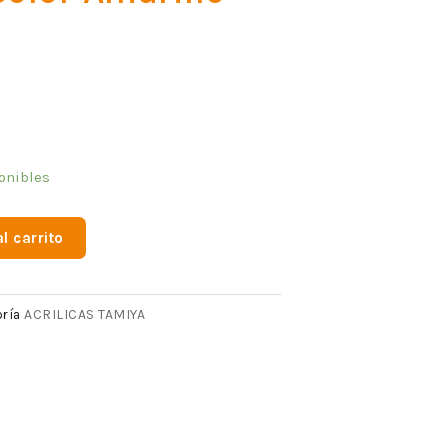
onibles
l carrito
ACRILICAS TAMIYA
ría