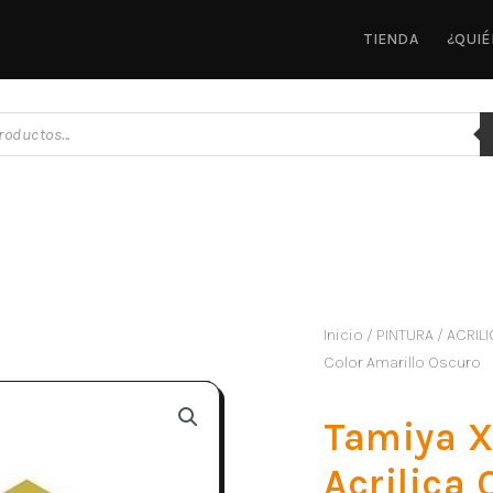
TIENDA
¿QUI
Inicio
/
PINTURA
/
ACRILI
Color Amarillo Oscuro
Tamiya X
Acrilica 