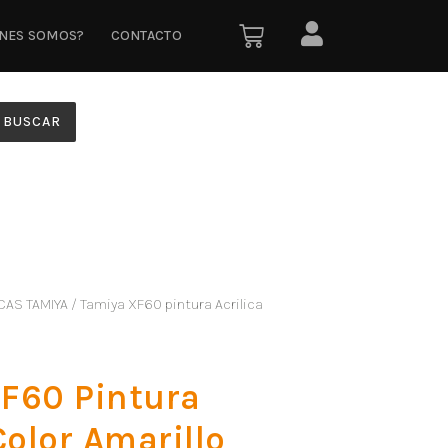
ÉNES SOMOS?
CONTACTO
BUSCAR
CAS TAMIYA
/ Tamiya XF60 pintura Acrilica
F60 Pintura
Color Amarillo