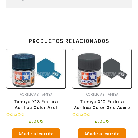
PRODUCTOS RELACIONADOS
ACRILICAS TAMIYA
ACRILICAS TAMIYA
Tamiya X13 Pintura
Tamiya X10 Pintura
Acrilica Color Azul
Acrilica Color Gris Acero
Metalizado
Valorado
Valorado
2.90
€
2.90
€
en
en
0
0
de
de
Añadir al carrito
Añadir al carrito
5
5