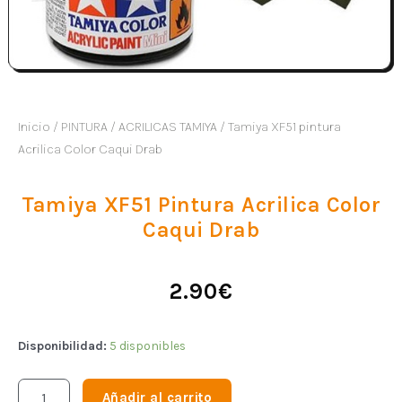
Inicio
/
PINTURA
/
ACRILICAS TAMIYA
/ Tamiya XF51 pintura
Acrilica Color Caqui Drab
Tamiya XF51 Pintura Acrilica Color
Caqui Drab
2.90
€
Disponibilidad:
5 disponibles
Añadir al carrito