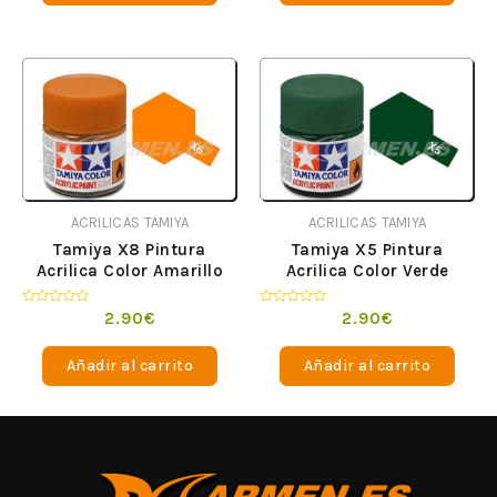
ACRILICAS TAMIYA
ACRILICAS TAMIYA
Tamiya X8 Pintura
Tamiya X5 Pintura
Acrilica Color Amarillo
Acrilica Color Verde
Limon
Valorado
Valorado
2.90
€
2.90
€
en
en
0
0
de
de
Añadir al carrito
Añadir al carrito
5
5