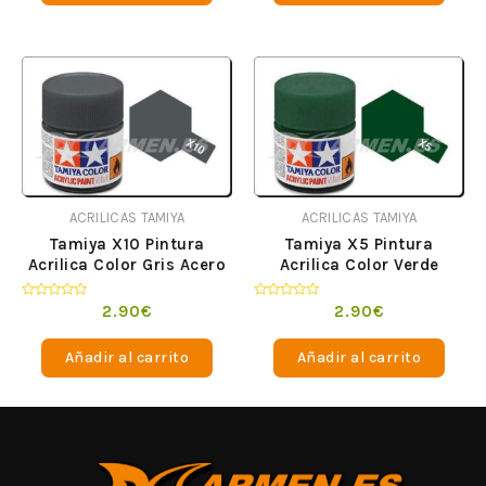
ACRILICAS TAMIYA
ACRILICAS TAMIYA
Tamiya X10 Pintura
Tamiya X5 Pintura
Acrilica Color Gris Acero
Acrilica Color Verde
Valorado
Valorado
2.90
€
2.90
€
en
en
0
0
de
de
Añadir al carrito
Añadir al carrito
5
5