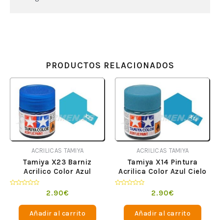
PRODUCTOS RELACIONADOS
ACRILICAS TAMIYA
ACRILICAS TAMIYA
Tamiya X23 Barniz
Tamiya X14 Pintura
Acrilico Color Azul
Acrilica Color Azul Cielo
Translucido
Valorado
Valorado
2.90
€
2.90
€
en
en
0
0
de
de
Añadir al carrito
Añadir al carrito
5
5