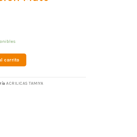
onibles
l carrito
ACRILICAS TAMIYA
ría