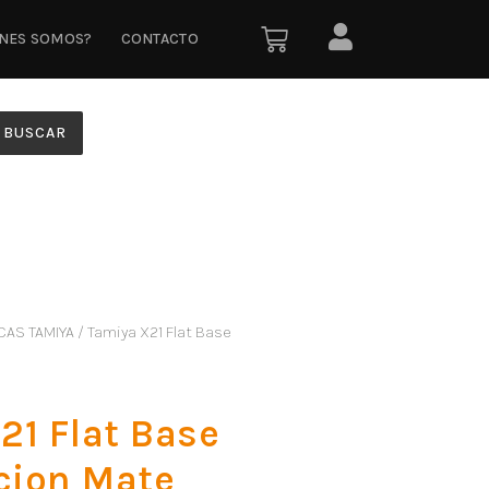
ÉNES SOMOS?
CONTACTO
BUSCAR
CAS TAMIYA
/ Tamiya X21 Flat Base
21 Flat Base
cion Mate