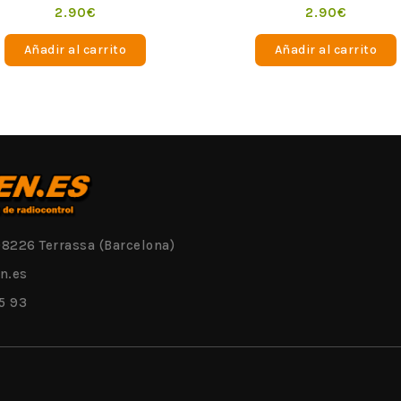
o
Valorado
2.90
€
2.90
€
en
0
de
Añadir al carrito
Añadir al carrito
5
08226 Terrassa (Barcelona)
n.es
5 93