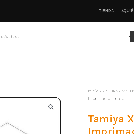
TIENDA
¿QUI
Inicio
/
PINTURA
/
ACRILI
Imprimacion mate
Tamiya X
Imprima