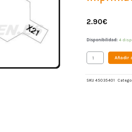
2.90
€
Disponibilidad:
4 disp
Añadir a
SKU
45035401
Catego