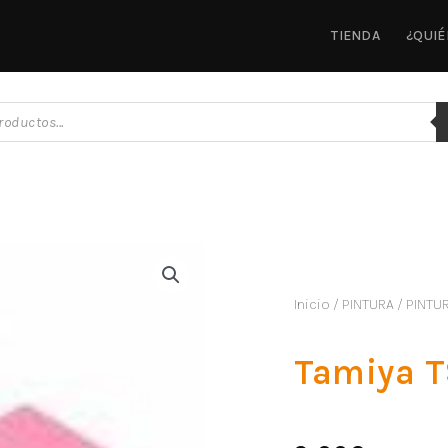
TIENDA
¿QUI
Inicio
/
PINTURA
/
PINTU
Tamiya 