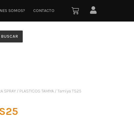
ÉNES SOMOS?
CONTACTO
BUSCAR
RA SPRAY
/
PLASTICOS TAMIYA
/ Tamiya TS25
TS25