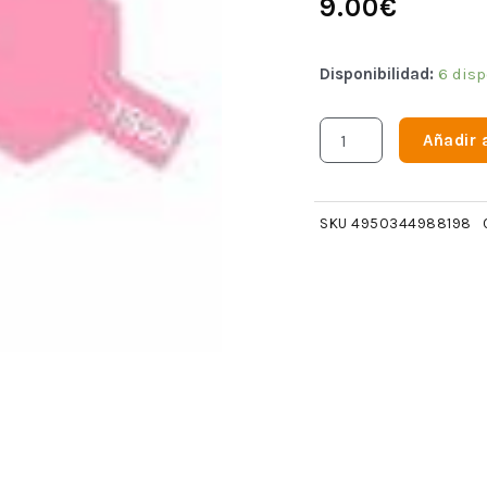
9.00
€
Disponibilidad:
6 disp
Añadir a
SKU
4950344988198