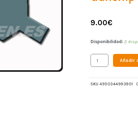
9.00
€
Disponibilidad:
2 disp
Añadir a
SKU
4950344993901