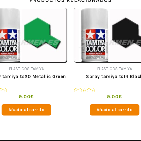
PRODUCTOS RELACIONADOS
PLASTICOS TAMIYA
PLASTICOS TAMIYA
 tamiya ts20 Metallic Green
Spray tamiya ts14 Blac
o
Valorado
9.00
€
9.00
€
en
0
de
Añadir al carrito
Añadir al carrito
5