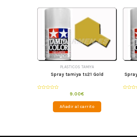
PLASTICOS TAMIYA
Spray tamiya ts21 Gold
Spray
Valorado
Valorad
9.00
€
en
en
0
0
de
de
Añadir al carrito
5
5