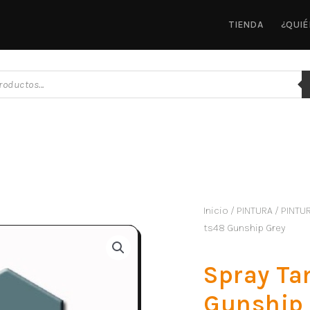
TIENDA
¿QUI
Inicio
/
PINTURA
/
PINTU
ts48 Gunship Grey
Spray Ta
Gunship 