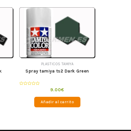
PLASTICOS TAMIYA
k
Spray tamiya ts2 Dark Green
Valorado
9.00
€
en
0
de
Añadir al carrito
5