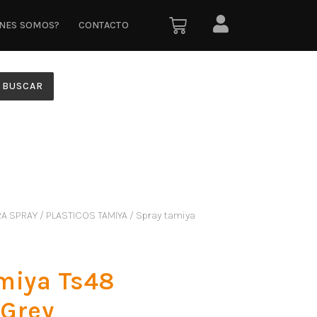
ÉNES SOMOS?
CONTACTO
BUSCAR
RA SPRAY
/
PLASTICOS TAMIYA
/ Spray tamiya
miya Ts48
Grey