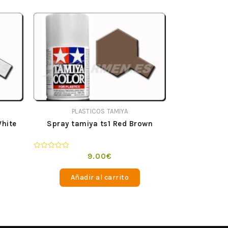
PLASTICOS TAMIYA
White
Spray tamiya ts1 Red Brown
Valorado
9.00
€
en
0
de
Añadir al carrito
5