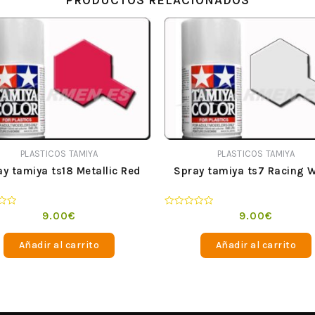
PRODUCTOS RELACIONADOS
PLASTICOS TAMIYA
PLASTICOS TAMIYA
y tamiya ts18 Metallic Red
Spray tamiya ts7 Racing 
o
Valorado
9.00
€
9.00
€
en
0
de
Añadir al carrito
Añadir al carrito
5