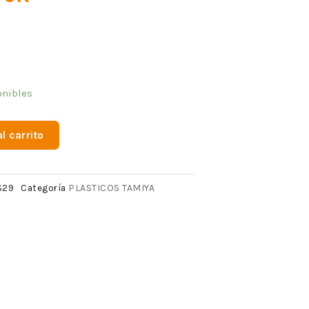
onibles
l carrito
PLASTICOS TAMIYA
S29
Categoría