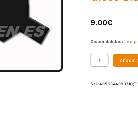
9.00
€
Disponibilidad:
1 disp
Añadir a
SKU
4950344993710;T