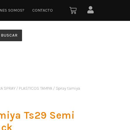
ÉNES SOMOS?
CONTACTO
BUSCAR
RA SPRAY
/
PLASTICOS TAMIYA
/ Spray tamiya
miya Ts29 Semi
ack