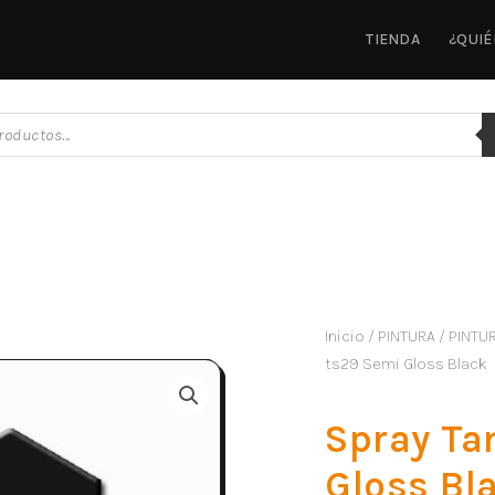
TIENDA
¿QUI
Inicio
/
PINTURA
/
PINTU
ts29 Semi Gloss Black
Spray Ta
Gloss Bl