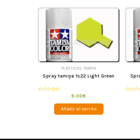
PLASTICOS TAMIYA
Spray tamiya ts22 Light Green
Spra
Valorado
Valorad
9.00
€
en
en
0
0
de
de
Añadir al carrito
5
5