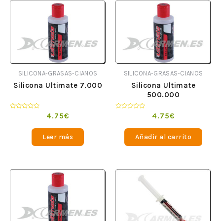
SILICONA-GRASAS-CIANOS
SILICONA-GRASAS-CIANOS
Silicona Ultimate 7.000
Silicona Ultimate
500.000
Valorado
Valorado
4.75
€
4.75
€
en
en
0
0
de
de
Leer más
Añadir al carrito
5
5