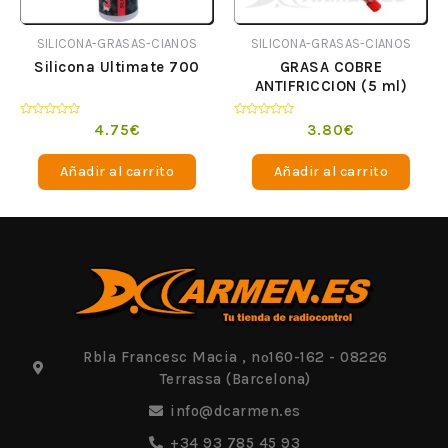
SILICONA-GRASAS-CIANOS
SILICONA-GRASAS-CIANOS
GRASA COBRE
Silicona Ultimate 700
ANTIFRICCION (5 ml)
Valorado
Valorado
3.80
€
4.75
€
en
en
0
0
de
de
Añadir al carrito
Añadir al carrito
5
5
Rbla Francesc Macia , nº160-162 - 08226
Terrassa (Barcelona)
info@dcarmen.es
+34 93 785 45 93