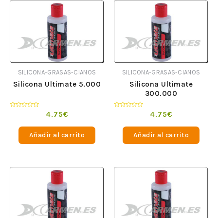
SILICONA-GRASAS-CIANOS
SILICONA-GRASAS-CIANOS
Silicona Ultimate 5.000
Silicona Ultimate
300.000
Valorado
Valorado
4.75
€
4.75
€
en
en
0
0
de
de
Añadir al carrito
Añadir al carrito
5
5