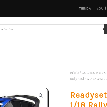
TIENDA
¿QUI
Inicio
/
COCHES 1/18
/
C
Rally Azul 4WD 2.4GHZ c
Readyset
1/18 Rall