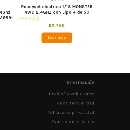
Readyset electrico 1/18 MONSTER
4WD 2.4GHZ con Lipo + de 50
,4Ghz
km/h [A979 B]
 A959-
Valorado
92.75
€
en
0
de
Leer más
5
Información
Envíos/Devoluciones
Confidencialidad
Política de privacidad
Condiciones de uso