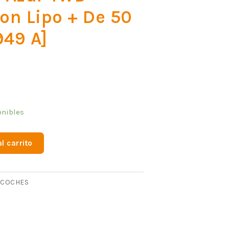
on Lipo + De 50
49 A]
onibles
l carrito
COCHES