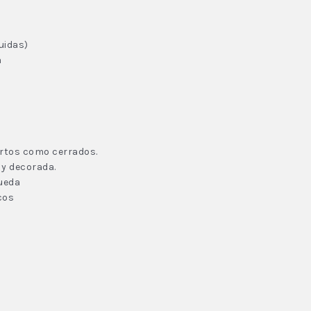
uidas)
h
ertos como cerrados.
 y decorada.
ueda
cos