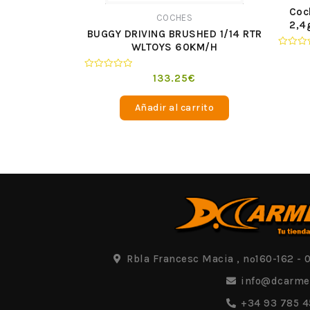
Coc
COCHES
2,4
BUGGY DRIVING BRUSHED 1/14 RTR
WLTOYS 60KM/H
Valorad
en
0
Valorado
133.25
€
de
en
5
0
de
Añadir al carrito
5
Rbla Francesc Macia , nº160-162 - 
info@dcarme
+34 93 785 4