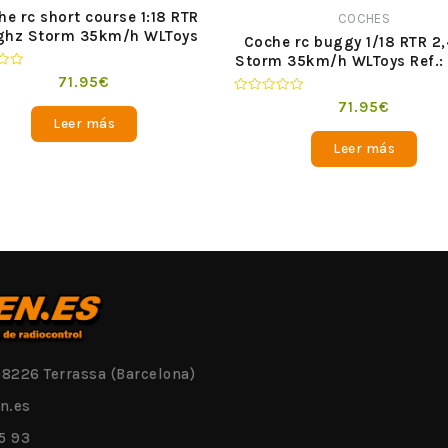
he rc short course 1:18 RTR
COCHES
ghz Storm 35km/h WLToys
Coche rc buggy 1/18 RTR 2
Ref.: A969-A
Storm 35km/h WLToys Ref.:
A
o
71.95
€
Valorado
71.95
€
en
Leer más
0
de
Leer más
5
08226 Terrassa (Barcelona)
n.es
5 93