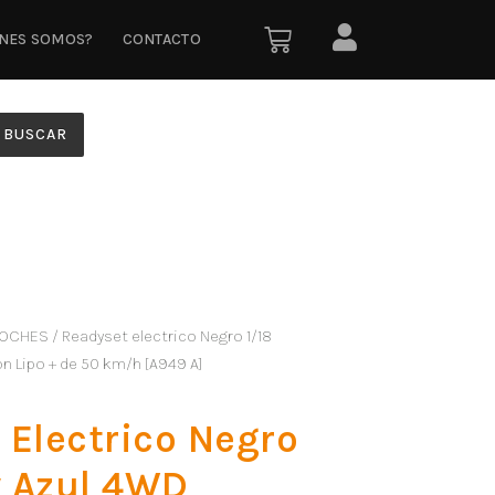
ÉNES SOMOS?
CONTACTO
BUSCAR
OCHES
/ Readyset electrico Negro 1/18
on Lipo + de 50 km/h [A949 A]
 Electrico Negro
y Azul 4WD