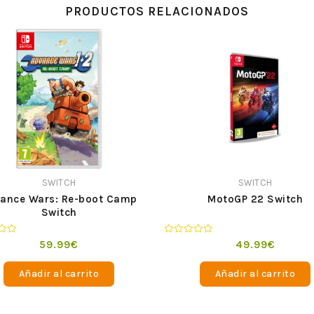
PRODUCTOS RELACIONADOS
SWITCH
SWITCH
ance Wars: Re-boot Camp
MotoGP 22 Switch
Switch
o
Valorado
59.99
€
49.99
€
en
0
de
Añadir al carrito
Añadir al carrito
5