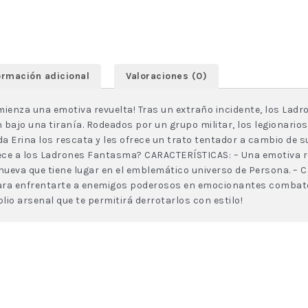
ormación adicional
Valoraciones (0)
omienza una emotiva revuelta! Tras un extraño incidente, los La
 bajo una tiranía. Rodeados por un grupo militar, los legionarios
a Erina los rescata y les ofrece un trato tentador a cambio de su
rece a los Ladrones Fantasma? CARACTERÍSTICAS: – Una emotiva re
ueva que tiene lugar en el emblemático universo de Persona. – C
para enfrentarte a enemigos poderosos en emocionantes combat
o arsenal que te permitirá derrotarlos con estilo!