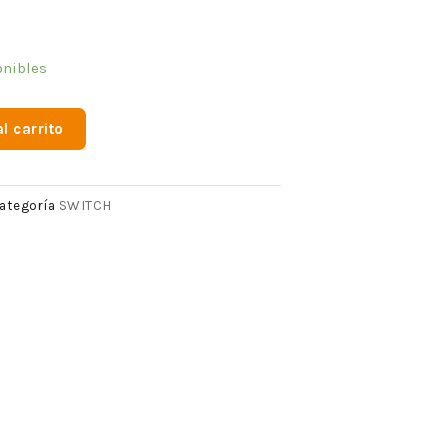
onibles
l carrito
SWITCH
ategoría