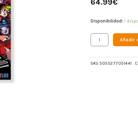
64.99
€
Disponibilidad:
1 disp
Añadir a
SKU
5055277051441
C