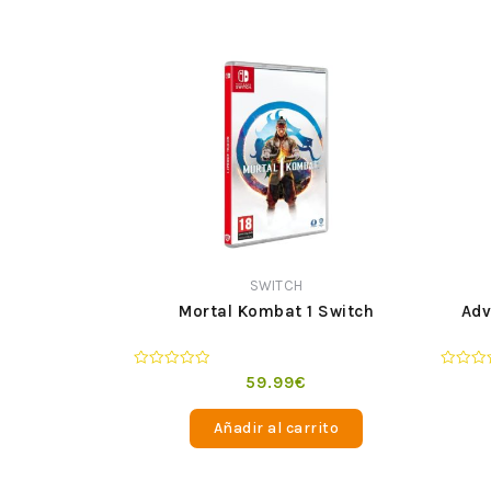
SWITCH
Mortal Kombat 1 Switch
Adv
Valorado
Valorad
59.99
€
en
en
0
0
de
de
Añadir al carrito
5
5