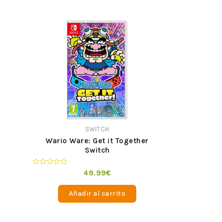
SWITCH
Wario Ware: Get it Together
Switch
Valorado
49.99
€
en
0
de
Añadir al carrito
5