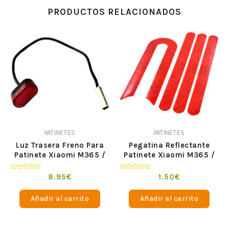
PRODUCTOS RELACIONADOS
PATINETES
PATINETES
Luz Trasera Freno Para
Pegatina Reflectante
Patinete Xiaomi M365 /
Patinete Xiaomi M365 /
Pro
Pro
Valorado
Valorado
8.95
€
1.50
€
en
en
0
0
de
de
Añadir al carrito
Añadir al carrito
5
5