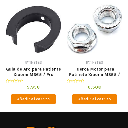
PATINETES
PATINETES
Guia de Aro para Patiente
Tuerca Motor para
Xiaomi M365 / Pro
Patinete Xiaomi M365 /
Pro
Valorado
Valorado
5.95
€
6.50
€
en
en
0
0
de
de
Añadir al carrito
Añadir al carrito
5
5