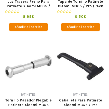
Luz Trasera Freno Para
Tapa de Tornillo Patinete
Patinete Xiaomi M365 /
Xiaomi M365 / Pro (Pack
Pro
de 4)
Valorado
Valorado
8.95
€
9.50
€
en
en
0
0
de
de
Añadir al carrito
Añadir al carrito
5
5
PATINETES
PATINETES
Tornillo Pasador Plegable
Caballete Para Patinete
Patinete Xiaomi M365
Xiaomi M365 / Pro