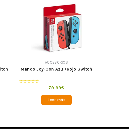
ACCESORIOS
itch
Mando Joy-Con Azul/Rojo Switch
Valorado
79.99
€
en
0
de
Leer más
5