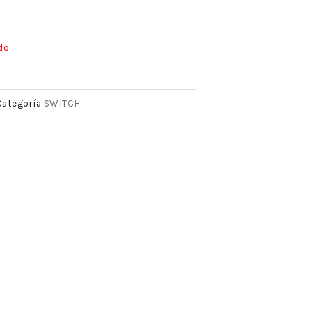
do
SWITCH
Categoría