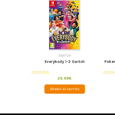
SWITCH
Everybody 1-2 Switch
Pokem
Valorado
Valorad
29.99
€
en
en
0
0
de
de
Añadir al carrito
5
5