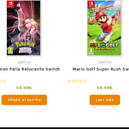
SWITCH
SWITCH
on Perla Reluciente Switch
Mario Golf Super Rush Sw
o
Valorado
59.99
€
59.99
€
en
0
de
Añadir al carrito
Leer más
5