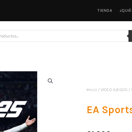
TIENDA
¿QUI
Inicio
/
VIDEO JUEGOS
/
EA Sport