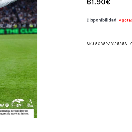
61.90
€
Disponibilidad:
Agota
SKU
5035223125358