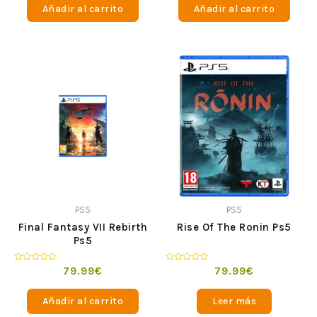
Añadir al carrito
Añadir al carrito
5
5
PS5
PS5
Final Fantasy VII Rebirth
Rise Of The Ronin Ps5
Ps5
Valorado
Valorado
79.99
€
79.99
€
en
en
0
0
de
de
Añadir al carrito
Leer más
5
5