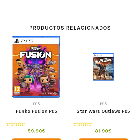
PRODUCTOS RELACIONADOS
PS5
PS5
Funko Fusion Ps5
Star Wars Outlaws Ps5
Valorado
Valorado
59.90
€
81.90
€
en
en
0
0
de
de