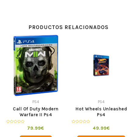
PRODUCTOS RELACIONADOS
PS4
PS4
Call Of Duty Modern
Hot Wheels Unleashed
Warfare II Ps4
Ps4
Valorado
Valorado
79.99
€
49.99
€
en
en
0
0
de
de