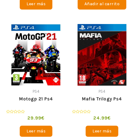
Leer más
Añadir al carrito
5
5
PS4
PS4
Motogp 21 Ps4
Mafia Trilogy Ps4
Valorado
Valorado
29.99
€
24.99
€
en
en
0
0
de
de
Leer más
Leer más
5
5