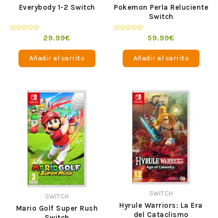
Everybody 1-2 Switch
Pokemon Perla Reluciente
Switch
Valorado
Valorado
29.99
€
59.99
€
en
en
0
0
de
de
Añadir al carrito
Añadir al carrito
5
5
SWITCH
SWITCH
Hyrule Warriors: La Era
Mario Golf Super Rush
del Cataclismo
Switch