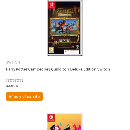
SWITCH
Harry Potter Campeones Quidditch Deluxe Edition Switch
Valorado
43.90
€
en
0
de
Añadir al carrito
5