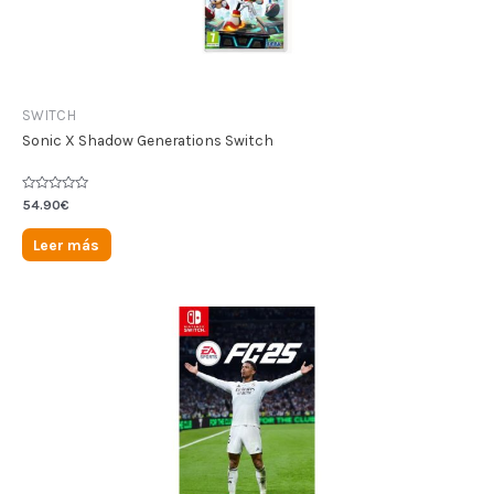
SWITCH
Sonic X Shadow Generations Switch
Valorado
54.90
€
en
0
de
Leer más
5