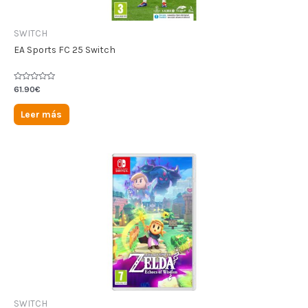
SWITCH
EA Sports FC 25 Switch
Valorado
61.90
€
en
0
de
Leer más
5
SWITCH