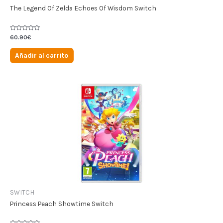
The Legend Of Zelda Echoes Of Wisdom Switch
Valorado
60.90
€
en
0
de
Añadir al carrito
5
SWITCH
Princess Peach Showtime Switch