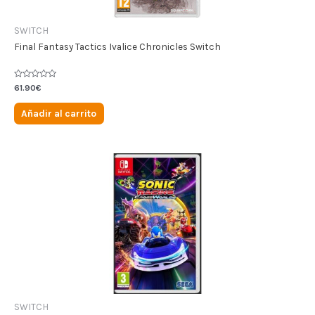
SWITCH
Final Fantasy Tactics Ivalice Chronicles Switch
Valorado
61.90
€
en
0
de
Añadir al carrito
5
SWITCH