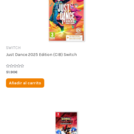
SWITCH
Just Dance 2025 Edition (CIB) Switch
Valorado
51.90
€
en
0
de
Añadir al carrito
5