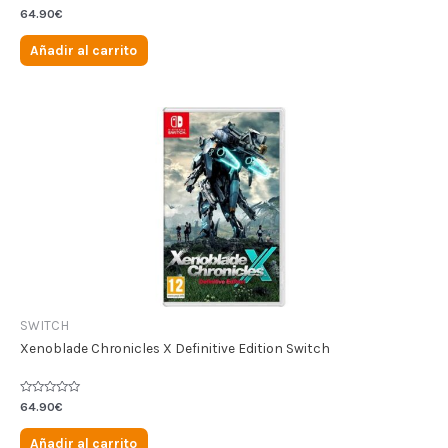
Valorado
64.90
€
en
0
de
Añadir al carrito
5
SWITCH
Xenoblade Chronicles X Definitive Edition Switch
Valorado
64.90
€
en
0
de
Añadir al carrito