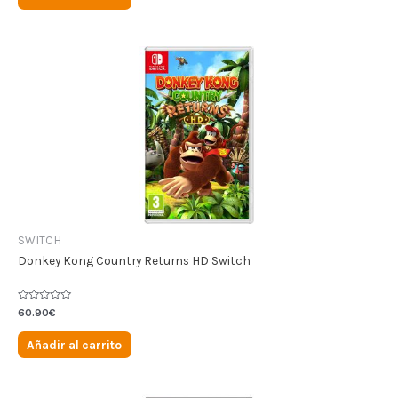
5
SWITCH
Donkey Kong Country Returns HD Switch
Valorado
60.90
€
en
0
de
Añadir al carrito
5