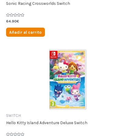
Sonic Racing Crossworlds Switch
Valorado
64.90
€
en
0
de
Añadir al carrito
5
SWITCH
Hello Kitty Island Adventure Deluxe Switch