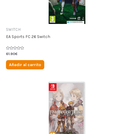
SWITCH
EA Sports FC 26 Switch
Valorado
61.90
€
en
0
de
Añadir al carrito
5