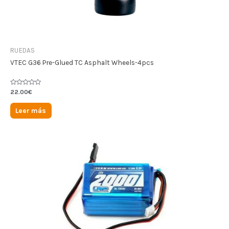
RUEDAS
VTEC G36 Pre-Glued TC Asphalt Wheels-4pcs
Valorado
22.00
€
en
0
de
Leer más
5