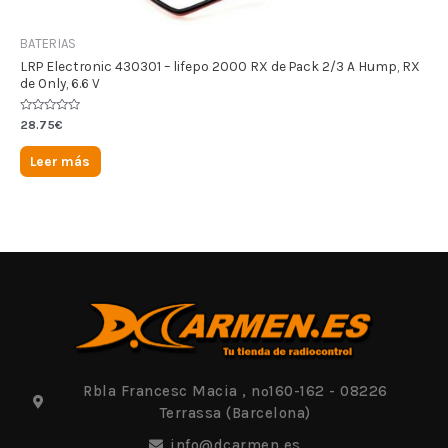
BATERIAS
LRP Electronic 430301 – lifepo 2000 RX de Pack 2/3 A Hump, RX
de Only, 6.6 V
Valorado
28.75
€
en
0
de
Leer más
5
Rbla Francesc Macia , nº160-162 - 08226
Terrassa (Barcelona)
info@dcarmen.es