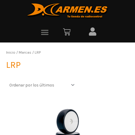
Inicio
/ Marcas / LRP
LRP