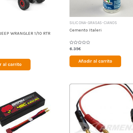
SILICONA-GRASAS-CIANOS
Cemento Italeri
JEEP WRANGLER 1/10 RTR
Valorado
6.35
€
en
0
de
Añadir al carrito
5
 al carrito