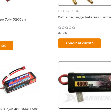
ELECTRONICA
Cable de carga baterias Traxx
ipo 7,4v 5200ah
Valorado
3.10
€
en
0
de
Añadir al carrito
5
más
IPO 7,4V 4000MAH 50C