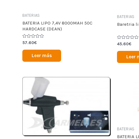
BATERIAS
BATERIAS
BATERIA LIPO 7,4V 8000MAH 50C
Baretria l
HARDCASE (DEAN)
Valorado
57.60
€
Valorado
45.60
€
en
en
0
0
de
de
Leer más
Leer 
5
5
BATERIAS
BATERIA L