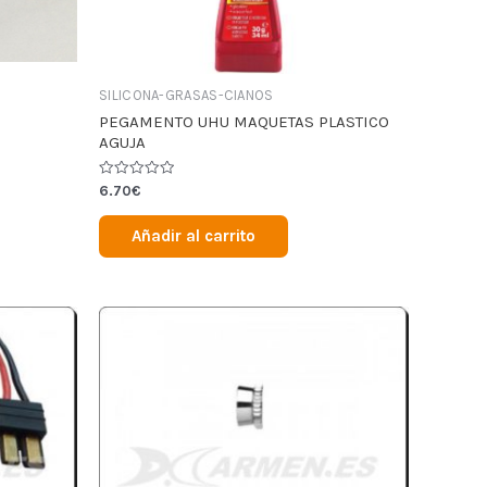
SILICONA-GRASAS-CIANOS
PEGAMENTO UHU MAQUETAS PLASTICO
AGUJA
Valorado
6.70
€
en
0
de
Añadir al carrito
5