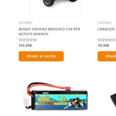
COCHES
COCHES
BUGGY DRIVING BRUSHED 1/14 RTR
CRAWLER 
WLTOYS 60KM/H
Valorado
Valorado
133.25
€
76.95
€
en
en
0
0
de
de
Añadir al carrito
Añadir
5
5