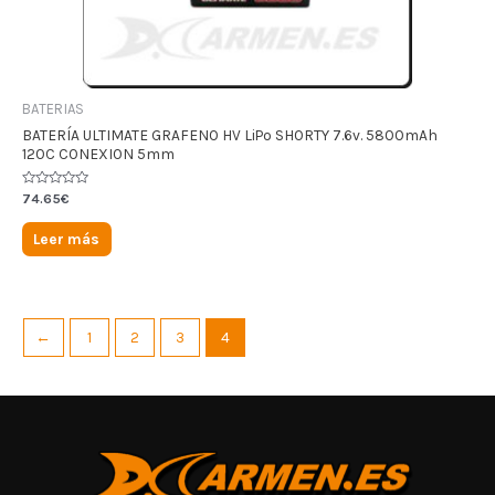
BATERIAS
BATERÍA ULTIMATE GRAFENO HV LiPo SHORTY 7.6v. 5800mAh
120C CONEXION 5mm
Valorado
74.65
€
en
0
de
Leer más
5
←
1
2
3
4