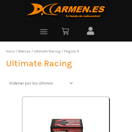
Inicio
/ Marcas /
Ultimate Racing
/ Página 4
Ultimate Racing